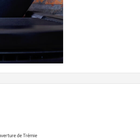
PORTE
DE
RESERVOIR
DE
POÊLE
GRANULE
uverture de Trémie