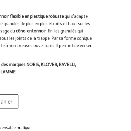
oir flexible en plastique robuste
qui s’adapte
 granulés de plus en plus étroits et haut sur les
usage du
cône-entonnoir
fini les granulés qui
sous les joints de la trappe. Par sa forme conique
pte à nombreuses ouvertures. Il permet de verser
es des marques NOBIS, KLOVER, RAVELLI,
AFLAMME
anier
pensable pratique