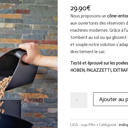
29.90
€
Nous proposons un
cône-entonn
aux ouvertures des réservoirs de
machines modernes. Grâce à l’
tombent au sol ou qui glissent 
et souple notre solution s’ada
directement le sac.
Testé et éprouvé sur les poel
HOBEN, PALAZZETTI, EXTR
quantité
Ajouter au p
de
CONE-
ENTONNOIR
POUR
UGS :
042.PN1-1
Catégorie :
indis