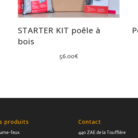
STARTER KIT poêle à
P
bois
56.00
€
s produits
Contact
lume-feux
440 ZAE de la Touffière