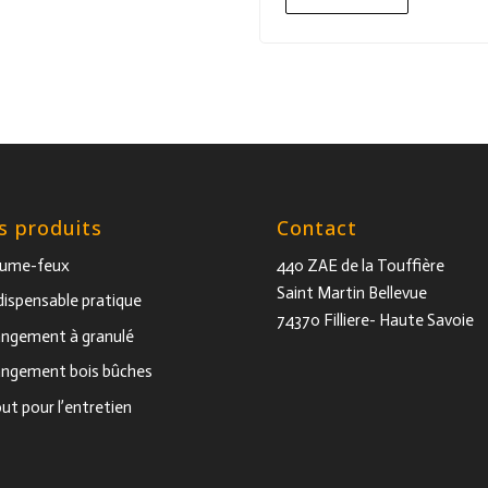
s produits
Contact
lume-feux
440 ZAE de la Touffière
Saint Martin Bellevue
dispensable pratique
74370 Filliere- Haute Savoie
ngement à granulé
ngement bois bûches
ut pour l’entretien