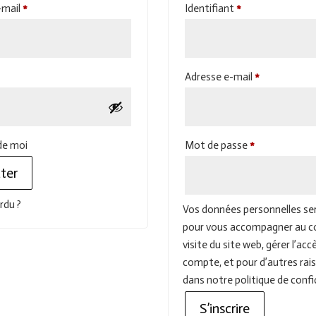
Obligatoire
Obligatoire
-mail
*
Identifiant
*
bligatoire
Obligatoire
Adresse e-mail
*
Obligatoire
de moi
Mot de passe
*
ter
rdu ?
Vos données personnelles ser
pour vous accompagner au co
visite du site web, gérer l’acc
compte, et pour d’autres rai
dans notre
politique de confi
S’inscrire