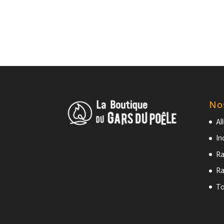
No
Al
In
Ra
Ra
To