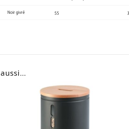
Noir givré
55
 aussi…