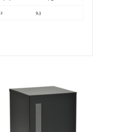
32
9,3