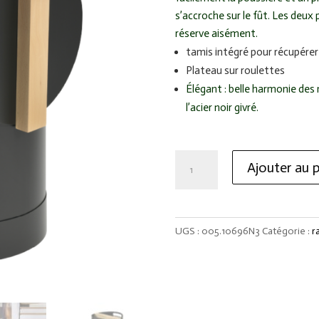
s’accroche sur le fût. Les deux
réserve aisément.
tamis intégré pour récupérer
Plateau sur roulettes
Élégant
:
belle harmonie des 
l’acier noir givré.
quantité
Ajouter au p
de
Reserve
Granules
ELIOTT
UGS :
005.10696N3
Catégorie :
r