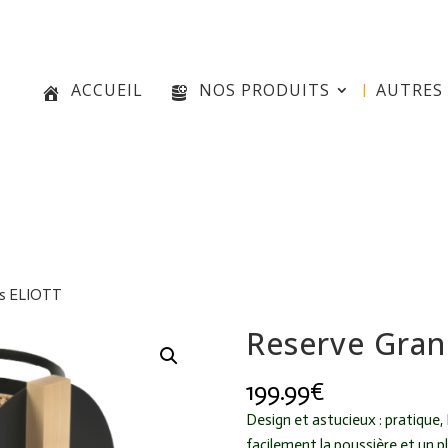
e
ACCUEIL
NOS PRODUITS
AUTRES 
es ELIOTT
Reserve Gran
199.99
€
Design
et astucieux
:
p
ratique,
facilement la poussière et un p