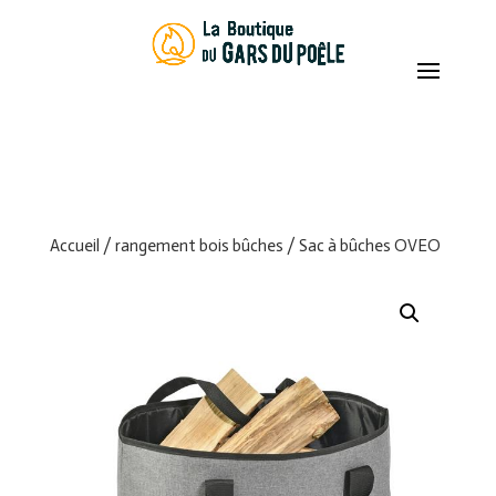
Recherche
de
produits
Accueil
/
rangement bois bûches
/ Sac à bûches OVEO