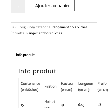
quantité
Ajouter au panier
de
Sac
à
bûches
UGS :
005.S1019
Catégorie :
rangement bois bûches
OVEO
Étiquette :
Rangement bois bûches
Info produit
Info produit
Contenance
Hauteur
Longueur
Profo
Finition
(en bûches)
(en cm)
(en cm)
(en cm
Noir et
15
41
62,5
28
gris