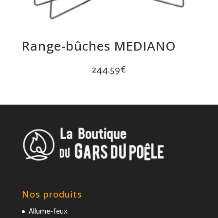
Range-bûches MEDIANO
244.59
€
Nos produits
Allume-feux