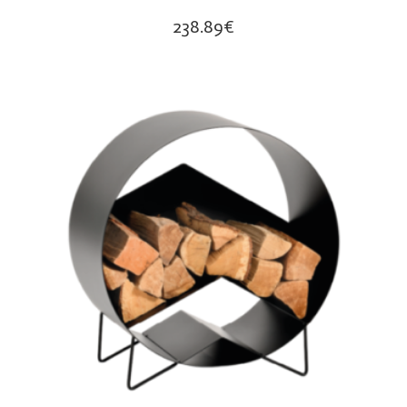
238.89
€