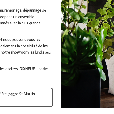
en, ramonage, dépannage
de
 propose un ensemble
onnés avec la plus grande
t nous pouvons vous l
es
Également la possibilité de
les
à notre showroom les lundis
aux
des ateliers
DIXNEUF
.
Leader
ière, 74370 St Martin